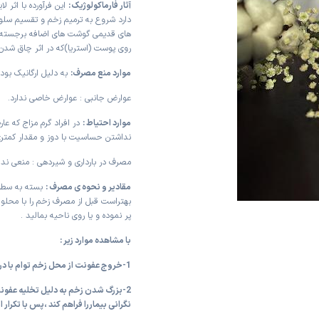
آثار فارماکولوژیک :
این فرآورده با اثر ل
دارد شروع به ترمیم زخم و تقسیم سلو
های قدیمی گوشت های اضافه برجسته ی
روی پوست (استریا)که در اثر چاق شدن و
موارد منع مصرف:
به دلیل ارگانیک بود
عوارض جانبی : عوارض خاصی ندارد.
موارد احتیاط :
در افراد گرم مزاج که عا
نداشتن حساسیت با دوز و مقدار کمتری
مصرف در بارداری و شیردهی : منعی ند
مقادیر و نحوه ی مصرف :
بسته به سطح 
بهتراست قبل از مصرف زخم را با محلو
پر نموده و یا روی ناحیه بمالید .
با مشاهده موارد زیر :
1-خروج عفونت از محل زخم توام با درد در ناحیه زخم و اطراف آن
2-بزرگ شدن زخم به دلیل تخلیه عفونت
نگرانی بیماررا فراهم کند ،پس با تکرار