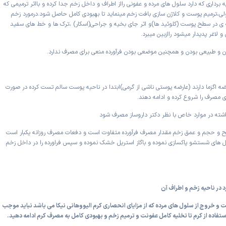
ایه برداری که دارد سلول های مرده و عفونی رااز اطراف و داخل زخم جدا کرده و بااثر ترمیمی که
لی،ترمیم پوست و کلاژن سازی بافت زخم مینماید تا بهبودی کامل حاصل شود.درمورد زخم
 در سطح پوست (کلوئید ها)و اثر جای بخیه و جراحی(اسکار) ،ترک ها و خط های سفید
 لاغر پدیدار میشود راازبین میبرد.
ن و طبیعی بودن و همچنین موضعی بودن فرآورده منعی برای مصرف ندارد.
رضه اگزما دارند (عارضه پوستی ناشی از گرمی)ابتدا در ناحیه پوست سالم تست کرده در صورت
 مصرف را شروع کرده و ادامه دهند.
اشته در موارد خاص با نظر دکتر داروساز مصرف شود
و حجم و عمق زخم مقدار مصرف فرآورده متفاوت است و دفعات مصرف روزانه یکبار است
ل های شستشو پاکسازی نموده و باگاز استریل خشک نموده و سپس فراورده را در داخل زخم
 و خروج از سلول های مرده که از مزایای انحصاری کرم الیووهانی نیکا می باشد نباید موجب
 استفاده از کرم تا تخلیه کامل عفونت و ترمیم زخم و بهبودی کامل به مصرف کرم ادامه دهید.