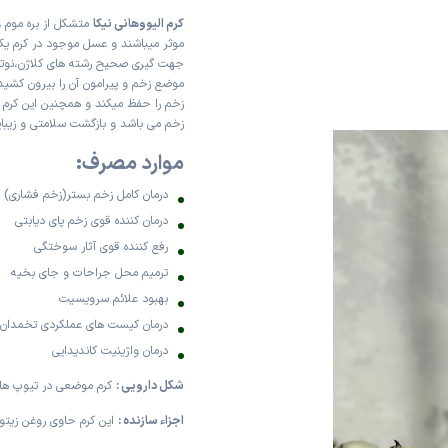
کرم الیووهانی نیکا
متشکل از بره موم 
موثر میباشند و عسل موجود در کرم یک 
جهت گیری صحیح رشته های کلاژن،نوترو
موضع زخم و پیرامون آن را بیرون کشی
زخم را حفظ میکند و همچنین این کرم د
زخم می باشد و بازگشت سلامتی و زیبا
موارد مصرف:
درمان کامل زخم بستر(زخم فشاری)
درمان کننده قوی زخم پای دیابتی
رفع کننده قوی آثار سوختگی
ترمیم محل جراحات و جای بخیه
بهبود علائم سرویسیت
درمان کیست های عملکردی تخمدان
درمان واژینیت کاندیدایی
شکل دارویی :
کرم موضعی در تیوپ های 30 و 60 گ
اجزاء سازنده :
این کرم حاوی روغن زیت