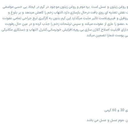
و روغن زیتون و عسل است .بره موم و روغن زیتون موجود در کرم در ایجاد بی حسی موضعی
نقش تغذیه ای روی بافت درحال بازسازی دارد،التهاب زخم را کاهش میدهد و بر بلوغ و
فیل و فیبروبلاست تاثیر مثبت میگذارد.این کرم بدون به کارگیری تیغ جراحی تمامی عفونت
ده ،عضو را عاری از عفونت میکند و سپس ترشحات زخم را جذب کرده و در عین حال رطوبت
ارای قابلیت اصلاح کلاژن سازی بی رویه،افزایش خونرسانی،کنترل التهاب و دستکاری مکانیکی
یی پوست شمارا تضمین میکند.
رمی
ون ،موم عسل و عسل می باشد.