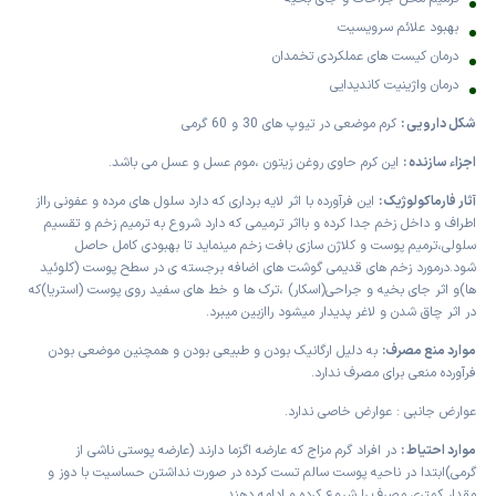
بهبود علائم سرویسیت
درمان کیست های عملکردی تخمدان
درمان واژینیت کاندیدایی
شکل دارویی :
کرم موضعی در تیوپ های 30 و 60 گرمی
اجزاء سازنده :
این کرم حاوی روغن زیتون ،موم عسل و عسل می باشد.
آثار فارماکولوژیک :
این فرآورده با اثر لایه برداری که دارد سلول های مرده و عفونی رااز
اطراف و داخل زخم جدا کرده و بااثر ترمیمی که دارد شروع به ترمیم زخم و تقسیم
سلولی،ترمیم پوست و کلاژن سازی بافت زخم مینماید تا بهبودی کامل حاصل
شود.درمورد زخم های قدیمی گوشت های اضافه برجسته ی در سطح پوست (کلوئید
ها)و اثر جای بخیه و جراحی(اسکار) ،ترک ها و خط های سفید روی پوست (استریا)که
در اثر چاق شدن و لاغر پدیدار میشود راازبین میبرد.
موارد منع مصرف:
به دلیل ارگانیک بودن و طبیعی بودن و همچنین موضعی بودن
فرآورده منعی برای مصرف ندارد.
عوارض جانبی : عوارض خاصی ندارد.
موارد احتیاط :
در افراد گرم مزاج که عارضه اگزما دارند (عارضه پوستی ناشی از
گرمی)ابتدا در ناحیه پوست سالم تست کرده در صورت نداشتن حساسیت با دوز و
مقدار کمتری مصرف را شروع کرده و ادامه دهند.