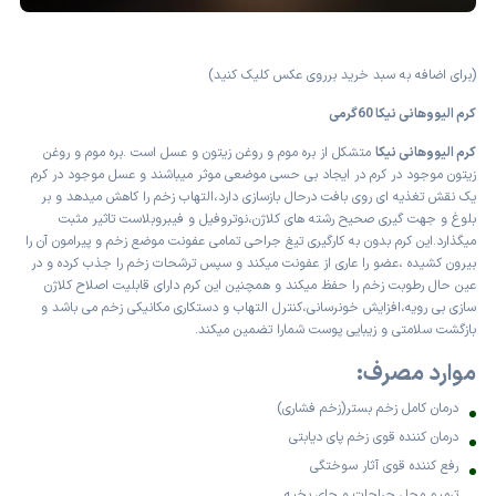
(برای اضافه به سبد خرید برروی عکس کلیک کنید)
کرم الیووهانی نیکا 60گرمی
کرم الیووهانی نیکا
متشکل از بره موم و روغن زیتون و عسل است .بره موم و روغن
زیتون موجود در کرم در ایجاد بی حسی موضعی موثر میباشند و عسل موجود در کرم
یک نقش تغذیه ای روی بافت درحال بازسازی دارد،التهاب زخم را کاهش میدهد و بر
بلوغ و جهت گیری صحیح رشته های کلاژن،نوتروفیل و فیبروبلاست تاثیر مثبت
میگذارد.این کرم بدون به کارگیری تیغ جراحی تمامی عفونت موضع زخم و پیرامون آن را
بیرون کشیده ،عضو را عاری از عفونت میکند و سپس ترشحات زخم را جذب کرده و در
عین حال رطوبت زخم را حفظ میکند و همچنین این کرم دارای قابلیت اصلاح کلاژن
سازی بی رویه،افزایش خونرسانی،کنترل التهاب و دستکاری مکانیکی زخم می باشد و
بازگشت سلامتی و زیبایی پوست شمارا تضمین میکند.
موارد مصرف:
درمان کامل زخم بستر(زخم فشاری)
درمان کننده قوی زخم پای دیابتی
رفع کننده قوی آثار سوختگی
ترمیم محل جراحات و جای بخیه