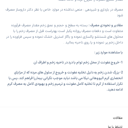
مصرف در بارداری و شیردهی : منعی نداشته در موارد خاص با نظر دکتر داروساز مصرف
شود
مقادیر و نحوه ی مصرف :
بسته به سطح و حجم و عمق زخم مقدار مصرف فرآورده
متفاوت است و دفعات مصرف روزانه یکبار است بهتراست قبل از مصرف زخم را با
محلول های شستشو پاکسازی نموده و باگاز استریل خشک نموده و سپس فراورده را در
داخل زخم پر نموده و یا روی ناحیه بمالید .
با مشاهده موارد زیر :
1-خروج عفونت از محل زخم توام با درد در ناحیه زخم و اطراف آن
2-بزرگ شدن زخم به دلیل تخلیه عفونت و خروج از سلول های مرده که از مزایای
انحصاری کرم الیووهانی نیکا می باشد نباید موجب نگرانی بیماررا فراهم کند ،پس با
تکرار استفاده از کرم تا تخلیه کامل عفونت و ترمیم زخم و بهبودی کامل به مصرف کرم
ادامه دهید.
مقالات
ارتباط با ما