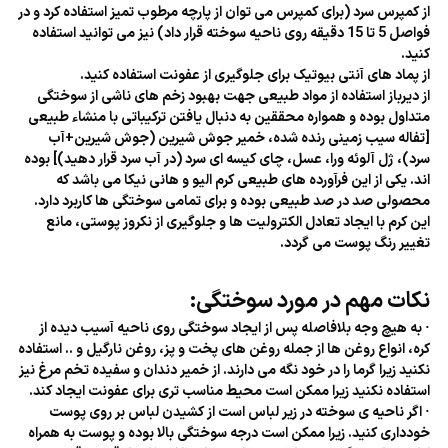
از کمپرس سرد (برای کمپرس می توان از پارچه مرطوب تمیز استفاده کرد و در
فواصل 5 تا 15 دقیقه روی ناحیه سوخته قرار داد) نیز می توانید استفاده
کنید.
از پماد های آنتی بیوتیک برای جلوگیری از عفونت استفاده کنید.
از دیرباز استفاده از مواد طبیعی جهت بهبود زخم های ناشی از سوختگی
متداول بوده و همواره محققین به دنبال یافتن ترکیباتی با منشاء طبیعی
[تفاله سیب زمینی رنده شده، خمیر جوش شیرین (جوش شیرین+آب
سرد)، ژل آلوئه ورا، عسل، چای کیسه ای سرد (در آب سرد قرار دهید)] بوده
اند. یکی از این فرآورده های طبیعی کرم الیو و هانی نیکا می باشد که
محصولی صد در صد طبیعی بوده و برای تمامی سوختگی ها کاربرد دارد.
این کرم با ایجاد تعادل الکترولیت ها و جلوگیری از نکروز پوستی، مانع
تغییر رنگ پوست می گردد.
نکات مهم در مورد سوختگی:
· به هیچ وجه بلافاصله پس از ایجاد سوختگی روی ناحیه آسیب دیده از
کره، انواع روغن ها از جمله روغن های پخت و پز، روغن نارگیل و .. استفاده
نکنید زیرا گرما را در خود نگه می دارند. از خمیر دندان و سفیده تخم مرغ نیز
استفاده نکنید زیرا ممکن است محیط مناسب تری برای عفونت ایجاد کند.
· اگر ناحیه ی سوخته در زیر لباس است از کشیدن لباس بر روی پوست
خودداری کنید. زیرا ممکن است درجه سوختگی بالا بوده و پوست به همراه