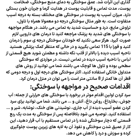
گذاری این اثرات شد. عمق سوختگی به دمای منبع سوختگی، ضخامت
پوست، مدت تماس و قابلیت پوست در هدایت گرما و جریان خون بستگی
دارد. میزان آسیب به پوست در سوختگی های مختلف بسته به درجه آسیب
متفاوت است. به طور مثال سوختگی درجه دو معمولا همراه با تاول،
تراوش مایع، درد و حساسیت شدید به تماس می باشد. در هنگام مواجهه
با سوختگی های شدید به پزشک مراجعه کنید تا درمان های دارویی لازم
صورت گیرد. هرگز سعی نکنید که خودتان سوختگی درجه ی سوم را درمان
کنید و فورا با 115 تماس بگیرید و در حالی که منتظر کمک پزشکی هستید
ناحیه آسیب دیده را بالاتر از قلب نگه داشته و مطمئن شوید هیچ قسمتی از
لباس با ناحیه آسیب دیده در تماس نیست. در مواردی که سوختگی
سطحی بوده و تاول ها کوچک می باشند شما می توانید از روش های
متداول خانگی استفاده کنید. اکثر سوختگی های درجه اول و درجه دومی که
قطر آن ها کمتر از 8 سانتی متر است را می توان در منزل درمان کرد.
اقدامات صحیح در مواجهه با سوختگی:
سرد کردن اولین اقدام موثر در برخورد با سوختگی های حرارتی از جمله: آب
جوش، بخارداغ، روغن داغ، آتش و ... می باشد. شما می توانید برای سرد
کردن عضو آسیب دیده از آب جاری، نوشیدنی های خنک، نوشابه، شیر و ...
استفاده کنید. توصیه می شود بلافاصله پس از سوختگی به مدت یک ربع
قسمتی که دچار سوختگی شده را در تماس مستقیم با آب قرار دهید، این
کار از عمیق شدن سوختگی و نفوذ آن به لایه های زیرین پوست جلوگیری
کرده و سوزش و درد را کاهش می دهد.